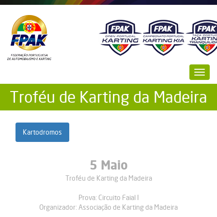
Passar
para
o
conteúdo
principal
Toggl
navig
Troféu de Karting da Madeira
Kartodromos
5 Maio
Troféu de Karting da Madeira
Prova:
Circuito Faial I
Organizador:
Associação de Karting da Madeira