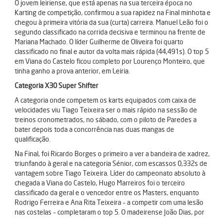
O jovem leiriense, que está apenas na sua terceira época no
Karting de competição, confirmou a sua rapidez na Final minhota e
chegou à primeira vitória da sua (curta) carreira. Manuel Leão foi o
segundo classificado na corrida decisiva e terminou na frente de
Mariana Machado. O líder Guilherme de Oliveira foi quarto
classificado no final e autor da volta mais rápida (44,491s). O top 5
em Viana do Castelo ficou completo por Lourenço Monteiro, que
tinha ganho a prova anterior, em Leiria.
Categoria X30 Super Shifter
A categoria onde competem os karts equipados com caixa de
velocidades viu Tiago Teixeira ser o mais rápido na sessão de
treinos cronometrados, no sábado, com o piloto de Paredes a
bater depois toda a concorrência nas duas mangas de
qualificação.
Na Final, foi Ricardo Borges o primeiro a ver a bandeira de xadrez,
triunfando à geral e na categoria Sénior, com escassos 0,332s de
vantagem sobre Tiago Teixeira. Líder do campeonato absoluto à
chegada a Viana do Castelo, Hugo Marreiros foi o terceiro
classificado da geral e o vencedor entre os Masters, enquanto
Rodrigo Ferreira e Ana Rita Teixeira – a competir com uma lesão
nas costelas – completaram o top 5. O madeirense João Dias, por