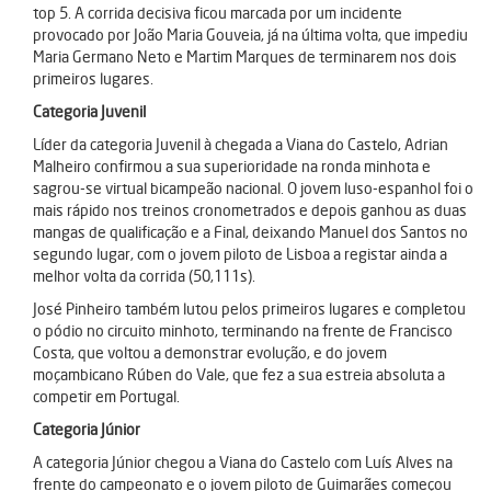
top 5. A corrida decisiva ficou marcada por um incidente
provocado por João Maria Gouveia, já na última volta, que impediu
Maria Germano Neto e Martim Marques de terminarem nos dois
primeiros lugares.
Categoria Juvenil
Líder da categoria Juvenil à chegada a Viana do Castelo, Adrian
Malheiro confirmou a sua superioridade na ronda minhota e
sagrou-se virtual bicampeão nacional. O jovem luso-espanhol foi o
mais rápido nos treinos cronometrados e depois ganhou as duas
mangas de qualificação e a Final, deixando Manuel dos Santos no
segundo lugar, com o jovem piloto de Lisboa a registar ainda a
melhor volta da corrida (50,111s).
José Pinheiro também lutou pelos primeiros lugares e completou
o pódio no circuito minhoto, terminando na frente de Francisco
Costa, que voltou a demonstrar evolução, e do jovem
moçambicano Rúben do Vale, que fez a sua estreia absoluta a
competir em Portugal.
Categoria Júnior
A categoria Júnior chegou a Viana do Castelo com Luís Alves na
frente do campeonato e o jovem piloto de Guimarães começou