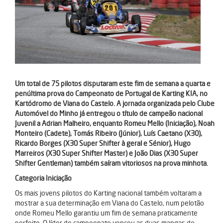
Um total de 75 pilotos disputaram este fim de semana a quarta e
penúltima prova do Campeonato de Portugal de Karting KIA, no
Kartódromo de Viana do Castelo. A jornada organizada pelo Clube
Automóvel do Minho já entregou o título de campeão nacional
Juvenil a Adrian Malheiro, enquanto Romeu Mello (Iniciação), Noah
Monteiro (Cadete), Tomás Ribeiro (Júnior), Luís Caetano (X30),
Ricardo Borges (X30 Super Shifter à geral e Sénior), Hugo
Marreiros (X30 Super Shifter Master) e João Dias (X30 Super
Shifter Gentleman) também saíram vitoriosos na prova minhota.
Categoria Iniciação
Os mais jovens pilotos do Karting nacional também voltaram a
mostrar a sua determinação em Viana do Castelo, num pelotão
onde Romeu Mello garantiu um fim de semana praticamente
perfeito. O líder do campeonato venceu as duas mangas de