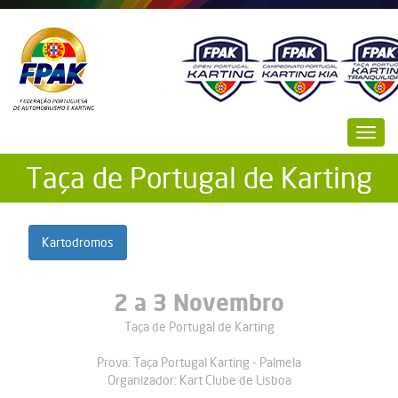
Passar
para
o
conteúdo
principal
Toggl
navig
Taça de Portugal de Karting
Kartodromos
2
a
3 Novembro
Taça de Portugal de Karting
Prova:
Taça Portugal Karting - Palmela
Organizador:
Kart Clube de Lisboa